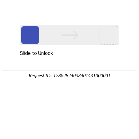
网站首页
医院简介
诊疗设备
医护团队
疾病答疑
健康讲堂
白癜风常识
预约挂号
就医指南
认识白癜风
病因