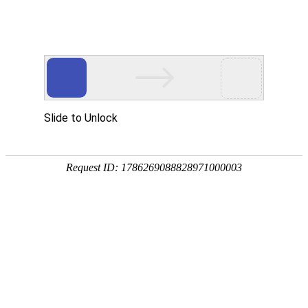
网站首页
医院简介
诊疗设备
医护团队
疾病答疑
健康讲堂
白癜风常识
预约挂号
就医指南
认识白癜风
病因