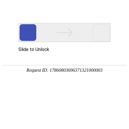
网站首页
医院简介
诊疗设备
医护团队
疾病答疑
健康讲堂
白癜风常识
预约挂号
就医指南
认识白癜风
病因