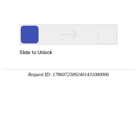
网站首页
医院简介
诊疗设备
医护团队
疾病答疑
健康讲堂
白癜风常识
预约挂号
就医指南
认识白癜风
病因