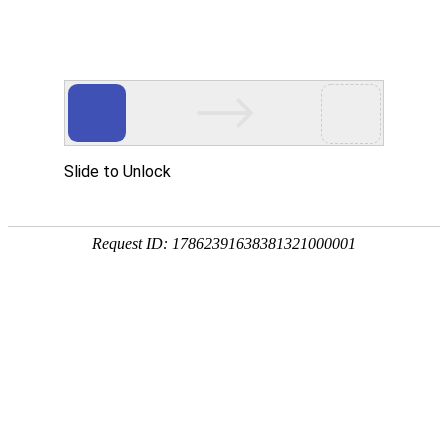
网站首页
医院简介
特色疗法
权威专家
康复病例
健康讲堂
尖端设备
白癜风常识
就医指南
手机导航
网站首页
医院简介
特色疗法
权威专家
康复病例
就医指南