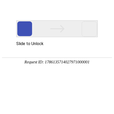
网站首页
医院简介
特色疗法
权威专家
康复病例
健康讲堂
尖端设备
白癜风常识
就医指南
手机导航
网站首页
医院简介
特色疗法
权威专家
康复病例
就医指南