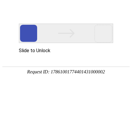
网站首页
医院简介
诊疗设备
医护团队
疾病答疑
健康讲堂
白癜风常识
预约挂号
就医指南
认识白癜风
病因