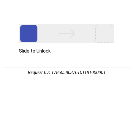
网站首页
医院简介
诊疗设备
医护团队
疾病答疑
健康讲堂
白癜风常识
预约挂号
就医指南
认识白癜风
病因