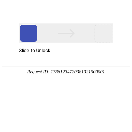
网站首页
医院简介
诊疗设备
医护团队
疾病答疑
健康讲堂
白癜风常识
预约挂号
就医指南
认识白癜风
病因