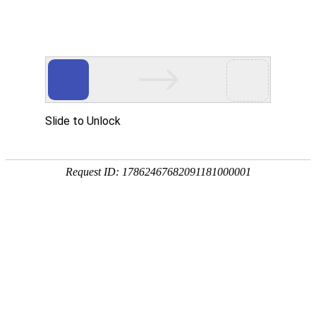
网站首页
医院简介
诊疗设备
医护团队
疾病答疑
健康讲堂
白癜风常识
预约挂号
就医指南
认识白癜风
病因