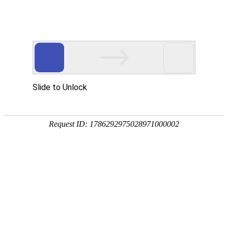
网站首页
医院简介
诊疗设备
医护团队
疾病答疑
健康讲堂
白癜风常识
预约挂号
就医指南
认识白癜风
病因