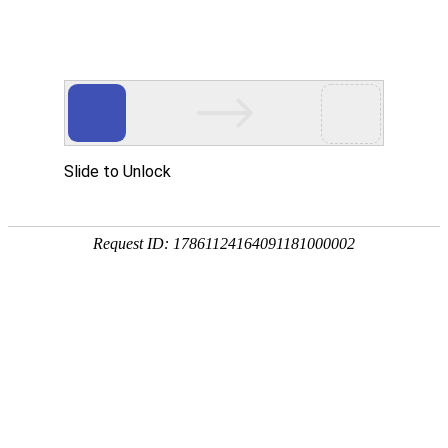
网站首页
医院简介
诊疗设备
医护团队
疾病答疑
健康讲堂
白癜风常识
预约挂号
就医指南
认识白癜风
病因