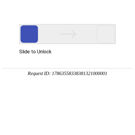
网站首页
医院简介
诊疗设备
医护团队
疾病答疑
健康讲堂
白癜风常识
预约挂号
就医指南
认识白癜风
病因