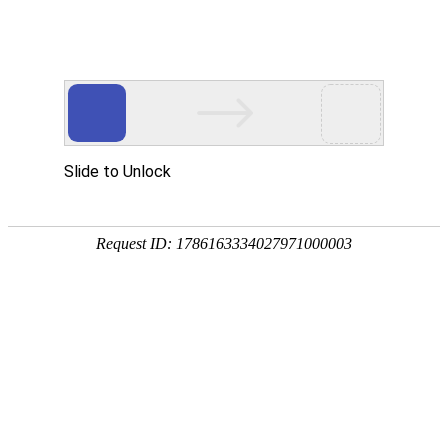
网站首页
医院简介
诊疗设备
医护团队
疾病答疑
健康讲堂
白癜风常识
预约挂号
就医指南
认识白癜风
病因