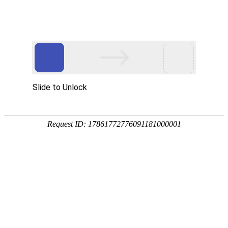
网站首页
医院简介
诊疗设备
医护团队
疾病答疑
健康讲堂
白癜风常识
预约挂号
就医指南
认识白癜风
病因