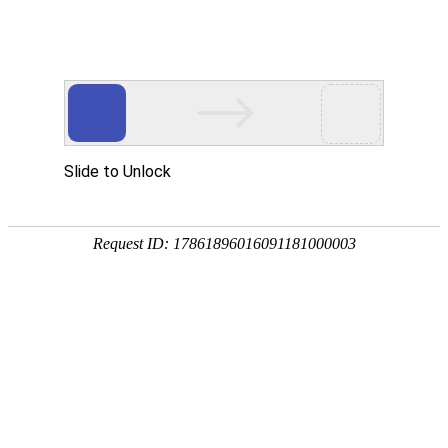
网站首页
医院简介
诊疗设备
医护团队
疾病答疑
健康讲堂
白癜风常识
预约挂号
就医指南
认识白癜风
病因