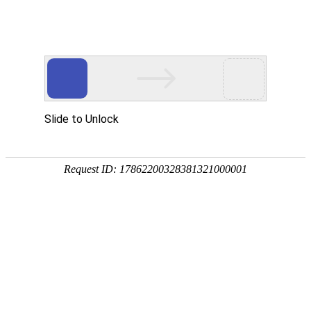
网站首页
医院简介
诊疗设备
医护团队
疾病答疑
健康讲堂
白癜风常识
预约挂号
就医指南
认识白癜风
病因